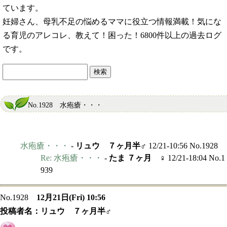
ています。
妊婦さん、母乳不足の悩めるママに役立つ情報満載！気にな
る育児のアレコレ、教えて！困った！6800件以上の過去ログ
です。
No.1928 水疱瘡・・・
水疱瘡・・・
-
リュウ ７ヶ月半♂
12/21-10:56 No.1928
Re: 水疱瘡・・・
-
たま ７ヶ月 ♀
12/21-18:04 No.1
939
No.1928
12月21日(Fri) 10:56
投稿者名：
リュウ ７ヶ月半♂