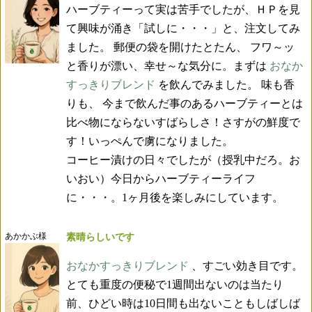
ハーブティーって実は苦手でしたが、ＨＰを見
て興味が涌き「試しに・・・」と、注文してみ
ました。 郵便の袋を開けたとたん、 フワ～ッ
と香りが漂い、幸せ～な気分に。まずは
おなか
すっきりブレンド
を飲んでみました。 味も香
りも、 今まで飲んだ事のあるハーブティーとは
比べ物にならないすばらしさ！さすがの鮮度で
す！いっぺんで虜になりました。
コーヒー漬けの日々でしたが（授乳中だろ。お
いおい）今日からハーブティーライフ
に・・・。1ヶ月後を楽しみにしています。
あかかぶ様
素晴らしいです
おなかすっきりブレンド
、すごい効き目です。
とても重度の便秘で1週間出ないのは当たり
前、ひどい時は10日間も出ないこともしばしば