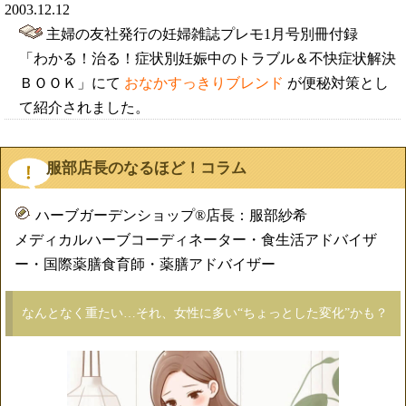
2003.12.12
主婦の友社発行の妊婦雑誌プレモ1月号別冊付録
「わかる！治る！症状別妊娠中のトラブル＆不快症状解決
ＢＯＯＫ」にて
おなかすっきりブレンド
が便秘対策とし
て紹介されました。
服部店長のなるほど！コラム
ハーブガーデンショップ®店長：服部紗希
メディカルハーブコーディネーター・食生活アドバイザ
ー・国際薬膳食育師・薬膳アドバイザー
なんとなく重たい…それ、女性に多い“ちょっとした変化”かも？