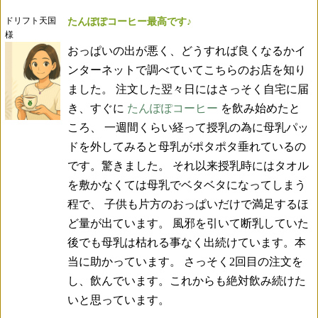
ドリフト天国
たんぽぽコーヒー最高です♪
様
おっぱいの出が悪く、どうすれば良くなるかイ
ンターネットで調べていてこちらのお店を知り
ました。 注文した翌々日にはさっそく自宅に届
き、すぐに
たんぽぽコーヒー
を飲み始めたと
ころ、 一週間くらい経って授乳の為に母乳パッ
ドを外してみると母乳がポタポタ垂れているの
です。驚きました。 それ以来授乳時にはタオル
を敷かなくては母乳でベタベタになってしまう
程で、 子供も片方のおっぱいだけで満足するほ
ど量が出ています。 風邪を引いて断乳していた
後でも母乳は枯れる事なく出続けています。本
当に助かっています。 さっそく2回目の注文を
し、飲んでいます。これからも絶対飲み続けた
いと思っています。