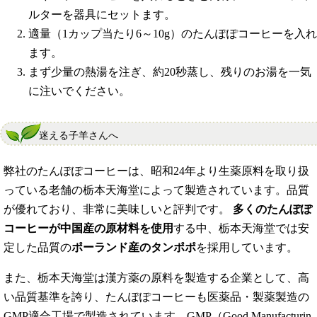
ルターを器具にセットます。
適量（1カップ当たり6～10g）のたんぽぽコーヒーを入れ
ます。
まず少量の熱湯を注ぎ、約20秒蒸し、残りのお湯を一気
に注いでください。
迷える子羊さんへ
弊社のたんぽぽコーヒーは、昭和24年より生薬原料を取り扱
っている老舗の栃本天海堂によって製造されています。品質
が優れており、非常に美味しいと評判です。
多くのたんぽぽ
コーヒーが中国産の原材料を使用
する中、栃本天海堂では安
定した品質の
ポーランド産のタンポポ
を採用しています。
また、栃本天海堂は漢方薬の原料を製造する企業として、高
い品質基準を誇り、たんぽぽコーヒーも医薬品・製薬製造の
GMP適合工場で製造されています。GMP（Good Manufacturin