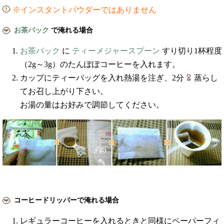
※インスタントパウダーではありません
お茶パック
で淹れる場合
お茶パック
に
ティーメジャースプーン
すり切り1杯程度
（2g～3g）のたんぽぽコーヒーを入れます。
カップにティーバッグを入れ熱湯を注ぎ、2分
蒸らし
てお召し上がり下さい。
お湯の量はお好みで調節してください。
コーヒードリッパーで淹れる場合
レギュラーコーヒーを入れるときと同様にペーパーフィ