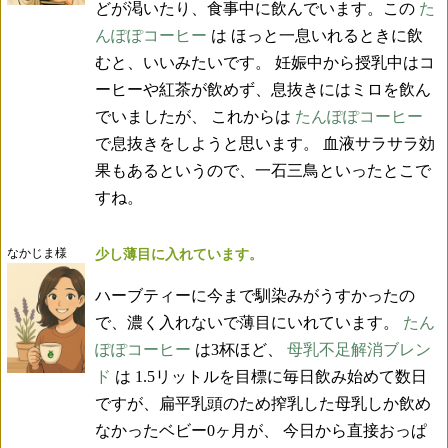
どが渇いたり、食事中に飲んでいます。この
た
んぽぽコーヒー
は ほっと一息いれるときに飲
むと、いいみたいです。 妊娠中から授乳中はコ
ーヒーや紅茶が飲めず、息抜きにはミロを飲ん
でいましたが、 これからは
たんぽぽコーヒー
で息抜きをしようと思います。 血液サラサラ効
果もあるというので、一石三鳥といったとこで
すね。
なかじま様
少し薄目に入れています。
ハーブティーに今まで馴染みがうすかったの
で、濃く入れないで薄目にいれています。
たん
ぽぽコーヒー
は3杯ほど、
母乳不足解消ブレン
ド
は 1.5リットルを目標に毎日飲み始めて数日
ですが、扁平乳頭のため搾乳した母乳しか飲め
なかったベビー0ヶ月が、 今日から直接おっぱ