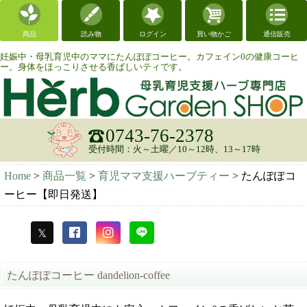
商品
読み物
ログイン
買い物かご
通信販売
妊娠中・母乳育児中のママにたんぽぽコーヒー。カフェイン0の健康コーヒ
ー。身体をほっこりさせる香ばしいティです。
0743-76-2378
受付時間：火～土曜／10～12時、13～17時
Home
>
商品一覧
>
育児ママ支援ハーブティー
>
たんぽぽコ
ーヒー【即日発送】
たんぽぽコーヒー dandelion-coffee