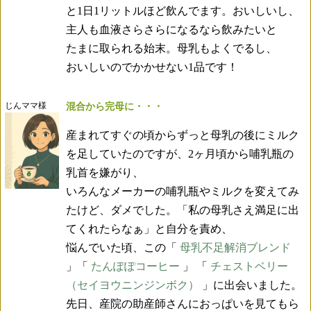
と1日1リットルほど飲んでます。おいしいし、
主人も血液さらさらになるなら飲みたいと
たまに取られる始末。母乳もよくでるし、
おいしいのでかかせない1品です！
じんママ様
混合から完母に・・・
産まれてすぐの頃からずっと母乳の後にミルク
を足していたのですが、2ヶ月頃から哺乳瓶の
乳首を嫌がり、
いろんなメーカーの哺乳瓶やミルクを変えてみ
たけど、ダメでした。「私の母乳さえ満足に出
てくれたらなぁ」と自分を責め、
悩んでいた頃、この「
母乳不足解消ブレンド
」「
たんぽぽコーヒー
」 「
チェストベリー
（セイヨウニンジンボク）
」に出会いました。
先日、産院の助産師さんにおっぱいを見てもら