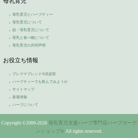
母乳育児
母乳育児とハーブティー
母乳育児について
続・母乳育児について
母乳と食べ物について
母乳育児の共同声明
お役立ち情報
プレママブレンド®倶楽部
ハーブティーでも飲んでみようか
サイトマップ
新着情報
ハーブについて
Copyright ©2000-
2026
母乳育児支援ハーブ専門店ハーブガーデ
ンショップ®
All rights reserved.