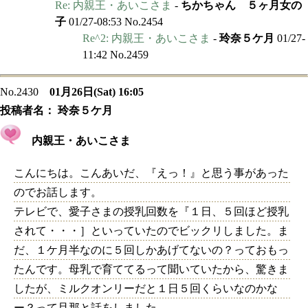
Re: 内親王・あいこさま
-
ちかちゃん ５ヶ月女の
子
01/27-08:53 No.2454
Re^2: 内親王・あいこさま
-
玲奈５ケ月
01/27-
11:42 No.2459
No.2430
01月26日(Sat) 16:05
投稿者名：
玲奈５ケ月
内親王・あいこさま
こんにちは。こんあいだ、『えっ！』と思う事があった
のでお話します。
テレビで、愛子さまの授乳回数を『１日、５回ほど授乳
されて・・・］といっていたのでビックリしました。ま
だ、１ケ月半なのに５回しかあげてないの？っておもっ
たんです。母乳で育ててるって聞いていたから、驚きま
したが、ミルクオンリーだと１日５回くらいなのかな
ー？って旦那と話をしました。