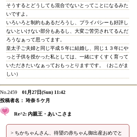
そうするとどうしても混合でないとってことになるみた
いですよ。
いろいろと制約もあるだろうし、プライバシーも好評し
ないといけない部分もあるし、大変ご苦労されてるんだ
ろうなぁって思ってます。
皇太子ご夫婦と同じ平成５年に結婚し、同じ１３年にや
っと子供を授かった私としては、一緒にすくすく育って
いただきたいなぁっておもっとりますです。（おこがま
しい）
No.2459
01月27日(Sun) 11:42
投稿者名：
玲奈５ケ月
Re^2: 内親王・あいこさま
> ちかちゃんさん、待望の赤ちゃん御出産おめでと