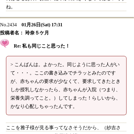
ね。
No.2434
01月26日(Sat) 17:31
投稿者名：
玲奈５ケ月
Re: 私も同じこと思った！
> こんばんは。よかった。同じように思った人がい
て・・・。ここの書き込みでチラッとみたのです
が、赤ちゃんの要求が少なくて、要求してきたとき
しか授乳しなかったら、赤ちゃんが入院（つまり、
栄養失調ってこと。）してしまった！らしいから、
かなり心配しちゃったんです。
ここを雅子様が見る事ってなさそうだから、（紗吉さ