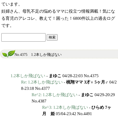
ています。
妊婦さん、母乳不足の悩めるママに役立つ情報満載！気にな
る育児のアレコレ、教えて！困った！6800件以上の過去ログ
です。
No.4375 1.2本しか飛ばない
1.2本しか飛ばない
-
まゆこ
04/28-22:03 No.4375
Re: 1.2本しか飛ばない
-
桃翔ママ 3才♀ 5ヶ月♂
04/2
8-23:18 No.4377
Re^2: 1.2本しか飛ばない
-
まゆこ
04/29-20:29
No.4387
Re^3: 1.2本しか飛ばない
-
ひらめ 7ヶ
月 姫
05/04-23:42 No.4491