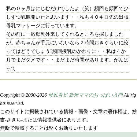
私の０ヶ月はにじむだけでしたよ（笑）頻回も頻回で少
しずつ乳腺開いたと思います・・私も４０キロ先の出張
母乳マッサージに行っています。
その前に一応母乳外来してくれるところを探しました
が。赤ちゃんが手元にいないなら２時間おきぐらいに絞
ってはどうでしょう?頻回授乳のかわりに・・私は４か
月でまだダメです・・まだまだ時間があります。がんば
って
Copyright © 2000-
2026
母乳育児 新米ママのおっぱい入門
All rig
hts reserved.
このサイトに掲載されている情報・画像・文章の著作権は、紗
吉-さきち-または情報提供者にあります。
無断で転載することは堅くお断りいたします