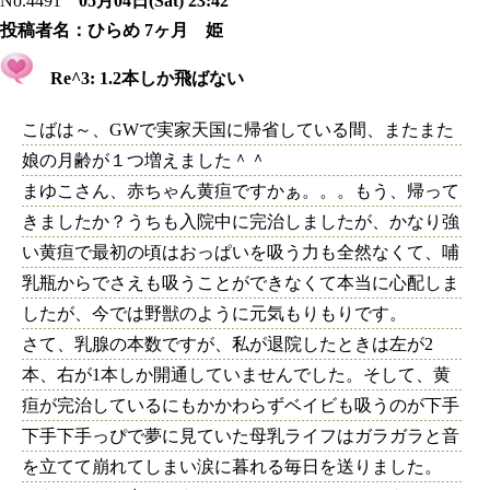
No.4491
05月04日(Sat) 23:42
投稿者名：
ひらめ 7ヶ月 姫
Re^3: 1.2本しか飛ばない
こばは～、GWで実家天国に帰省している間、またまた
娘の月齢が１つ増えました＾＾
まゆこさん、赤ちゃん黄疸ですかぁ。。。もう、帰って
きましたか？うちも入院中に完治しましたが、かなり強
い黄疸で最初の頃はおっぱいを吸う力も全然なくて、哺
乳瓶からでさえも吸うことができなくて本当に心配しま
したが、今では野獣のように元気もりもりです。
さて、乳腺の本数ですが、私が退院したときは左が2
本、右が1本しか開通していませんでした。そして、黄
疸が完治しているにもかかわらずベイビも吸うのが下手
下手下手っぴで夢に見ていた母乳ライフはガラガラと音
を立てて崩れてしまい涙に暮れる毎日を送りました。