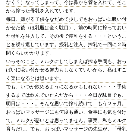
なく？）なってしまって、今は鼻から管を入れて、そこ
から搾った母乳を入れています。
毎日、嫌がる子供をなだめて少しでもおっぱいに吸い付
かせた後（ほ乳瓶は全く駄目）、前の時間に搾っておい
た母乳を注入して、その後で搾乳をする・・・というこ
とを繰り返しています。授乳と注入、搾乳で一回に２時
間くらいかかります。
いっそのこと、ミルクにしてしまえば搾る手間も、おっ
ぱいに吸い付かせる努力もしなくていいから、私はすご
く楽になるとは思います。
でも、いつか飲めるようになるかもしれない・・・手術
するまでは飲んでいたんだから・・・今日が駄目でも、
明日は・・・。そんな思いで搾り続けて、もう２ヶ月。
おっぱいマッサージにも何度も通い、食事にも気を付け
て。ミルクが悪いとは思ってません。事実、私もミルク
育ちだし。でも、おっぱいマッサージの先生が、「母乳