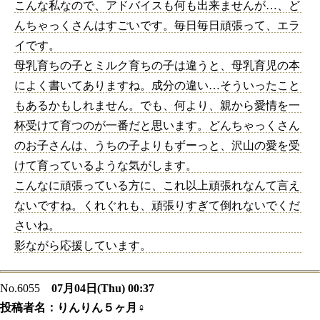
こんな私なので、アドバイスも何も出来ませんが…、ど
んちゃっくさんはすごいです。毎日毎日頑張って、エラ
イです。
母乳育ちの子とミルク育ちの子は違うと、母乳育児の本
によく書いてありますね。成分の違い…そういったこと
もあるかもしれません。でも、何より、親から愛情を一
杯受けて育つのが一番だと思います。どんちゃっくさん
のお子さんは、うちの子よりもずーっと、沢山の愛を受
けて育っているような気がします。
こんなに頑張っている方に、これ以上頑張れなんて言え
ないですね。くれぐれも、頑張りすぎて倒れないでくだ
さいね。
影ながら応援しています。
No.6055
07月04日(Thu) 00:37
投稿者名：
りんりん５ヶ月♀