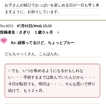
お子さんが経口でおっぱいを楽しめる日が一日も早く来
ますように、お祈りしています。
No.6053
07月03日(Wed) 23:33
投稿者名：
さぎり １歳０ヶ月 ♀
Re: 頑張ってるけど、ちょっとブルー
どんちゃっくさん、こんばんわ。
> でも、いつか飲めるようになるかもしれな
い・・・手術するまでは飲んでいたんだから・・・
今日が駄目でも、明日は・・・。そんな思いで搾り
続けて、もう２ヶ月。