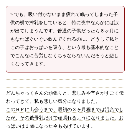
> でも、吸い付かないまま疲れて眠ってしまった子
供の横で搾乳をしていると、特に夜中なんかには涙
が出てしまうんです。普通の子供だったら６ヶ月に
もなればぐいぐい飲んでくれるのに、どうして私と
この子はおっぱいを吸う、という最も基本的なこと
でこんなに苦労しなくちゃならないんだろうと悲し
くなってきます。
どんちゃっくさんの頑張りと、悲しみや辛さがすごく伝
わってきて、私も悲しい気分になりました。
このＨＰに出会うまで、最初の３ヶ月程までは混合でし
たが、その後母乳だけで頑張れるようになりました。お
っぱいは１歳になった今もあげています。