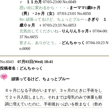
♂ １１カ月
07/03-23:00 No.6049
思い出に変わるから・・・
-
まーママ1歳8ヶ月
（男）・2ヶ月（女）
07/03-23:01 No.6050
Re: 頑張ってるけど、ちょっとブルー
-
さぎり １
歳０ヶ月 ♀
07/03-23:33 No.6053
元気出してくださいね
-
りんりん５ヶ月♀
07/04-00:
37 No.6055
皆さん、ありがとう。
-
どんちゃっく
07/04-10:23 N
o.6060
No.6043
07月03日(Wed) 18:41
投稿者名：
どんちゃっく
頑張ってるけど、ちょっとブルー
６ヶ月になる子供がいますが、３ヶ月のときに手術をし
て２ヶ月入院しました。それまでは母乳のみで体重も順
調に増えていたのに、手術後おっぱいを飲まなく（飲め