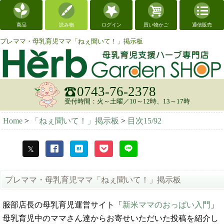
商品
読み物
ログイン
買い物かご
通信販売
プレママ・母乳育児ママ「ねぇ聞いて！」掲示板
0743-76-2378
受付時間：火～土曜／10～12時、13～17時
Home
>
「ねぇ聞いて！」掲示板
>
目次15/92
プレママ・母乳育児ママ「ねぇ聞いて！」掲示板
服部店長の母乳育児運営サイト「
新米ママのおっぱい入門
」
母乳育児中のママさん達からお寄せいただいた投稿を紹介し