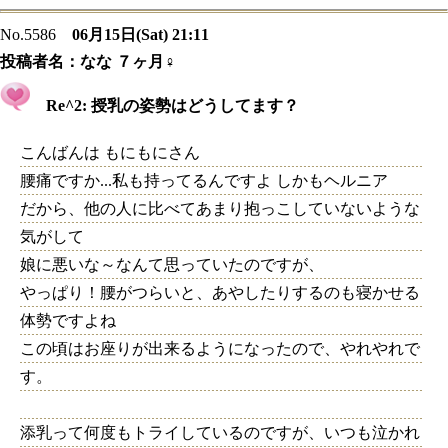
No.5586
06月15日(Sat) 21:11
投稿者名：
なな ７ヶ月♀
Re^2: 授乳の姿勢はどうしてます？
こんばんは もにもにさん
腰痛ですか...私も持ってるんですよ しかもヘルニア
だから、他の人に比べてあまり抱っこしていないような
気がして
娘に悪いな～なんて思っていたのですが、
やっぱり！腰がつらいと、あやしたりするのも寝かせる
体勢ですよね
この頃はお座りが出来るようになったので、やれやれで
す。
添乳って何度もトライしているのですが、いつも泣かれ