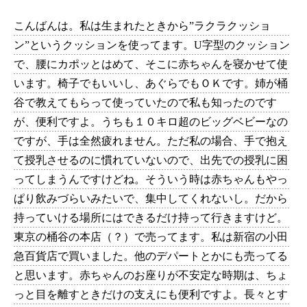
こんばんは。私は生まれたときから”ラクラクッショ
ン”というクッションを使ってます。U字型のクッション
で、腰にカポッとはめて、そこに赤ちゃんを寝かせて使
います。椅子でもいいし、あぐらでもＯＫです。姉が桶
谷で教えてもらって使っていたので私も知ったのです
が、便利ですよ。うちも１０キロ超のビッグベビーなの
ですが、手は全然疲れません。ただ私の場合、手で抱え
て授乳させるのに慣れていないので、出先での授乳に困
ってしまうんですけどね。そういう時は赤ちゃんもやっ
ぱり飲みづらいみたいで、集中してくれないし。だから
持っていける場所にはできるだけ持って行きますけど。
東京の桶谷の本店（？）で売ってます。私は新宿の小田
急百貨店で買いました。他のデパートとかにも売ってる
と思います。赤ちゃんのお座りが不安定な時期は、ちょ
っと目を離すときだけの支えにも便利ですよ。長々とす