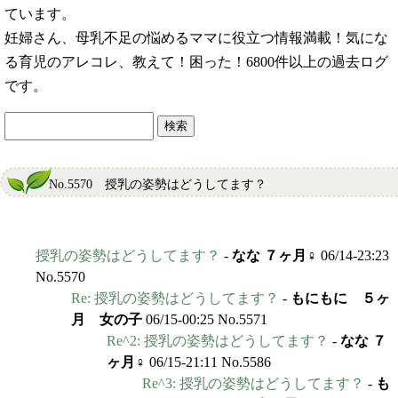
ています。
妊婦さん、母乳不足の悩めるママに役立つ情報満載！気にな
る育児のアレコレ、教えて！困った！6800件以上の過去ログ
です。
No.5570 授乳の姿勢はどうしてます？
授乳の姿勢はどうしてます？
-
なな ７ヶ月♀
06/14-23:23
No.5570
Re: 授乳の姿勢はどうしてます？
-
もにもに ５ヶ
月 女の子
06/15-00:25 No.5571
Re^2: 授乳の姿勢はどうしてます？
-
なな ７
ヶ月♀
06/15-21:11 No.5586
Re^3: 授乳の姿勢はどうしてます？
-
も