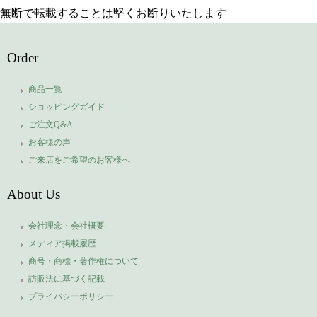
無断で転載することは堅くお断りいたします
Order
商品一覧
ショッピングガイド
ご注文Q&A
お客様の声
ご来店をご希望のお客様へ
About Us
会社理念・会社概要
メディア掲載履歴
商号・商標・著作権について
訪販法に基づく記載
プライバシーポリシー