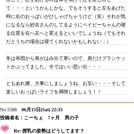
て・・・というかんじかな。でもそうすると左をあげた
時に右のおっぱいがひしゃげちゃうけど（笑）それが気
になるなら紗吉さんのしてるようにベイビーちゃんの寝
る位置を右へ左へと変えるといいでしょうね（でもそれ
だとうちの場合は寝てくれないかもしれない；）
冬は布団から肩がはみ出て寒いので、肩だけブランケッ
トかぶってました。今ではいい思い出・・・
ともあれ腰、大事にしましょうね、お互い・・・そして
楽しいおっぱいライフを満喫しましょう！！
No.5588
06月15日(Sat) 22:33
投稿者名：
こーちぇ 7ヶ月 男の子
Re: 授乳の姿勢はどうしてます？