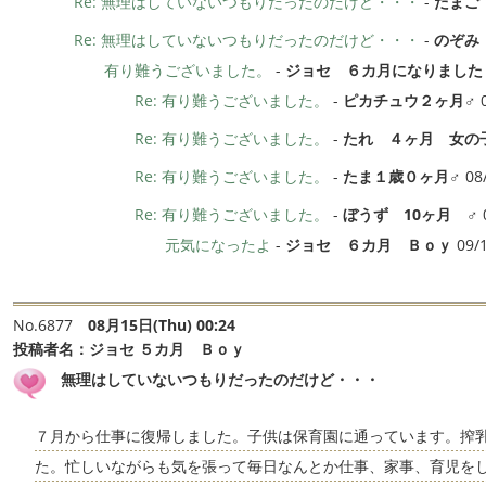
Re: 無理はしていないつもりだったのだけど・・・
-
たまご
Re: 無理はしていないつもりだったのだけど・・・
-
のぞみ
有り難うございました。
-
ジョセ ６カ月になりました
Re: 有り難うございました。
-
ピカチュウ２ヶ月♂
0
Re: 有り難うございました。
-
たれ ４ヶ月 女の
Re: 有り難うございました。
-
たま１歳０ヶ月♂
08
Re: 有り難うございました。
-
ぼうず 10ヶ月 ♂
元気になったよ
-
ジョセ ６カ月 Ｂｏｙ
09/1
No.6877
08月15日(Thu) 00:24
投稿者名：
ジョセ ５カ月 Ｂｏｙ
無理はしていないつもりだったのだけど・・・
７月から仕事に復帰しました。子供は保育園に通っています。搾
た。忙しいながらも気を張って毎日なんとか仕事、家事、育児を