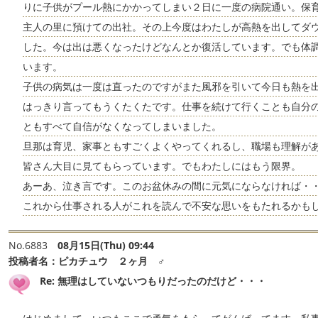
りに子供がプール熱にかかってしまい２日に一度の病院通い。保
主人の里に預けての出社。その上今度はわたしが高熱を出してダ
した。今は出は悪くなったけどなんとか復活しています。でも体
います。
子供の病気は一度は直ったのですがまた風邪を引いて今日も熱を
はっきり言ってもうくたくたです。仕事を続けて行くことも自分
ともすべて自信がなくなってしまいました。
旦那は育児、家事ともすごくよくやってくれるし、職場も理解が
皆さん大目に見てもらっています。でもわたしにはもう限界。
あーあ、泣き言です。このお盆休みの間に元気にならなければ・・
これから仕事される人がこれを読んで不安な思いをもたれるかも
No.6883
08月15日(Thu) 09:44
投稿者名：
ピカチュウ ２ヶ月 ♂
Re: 無理はしていないつもりだったのだけど・・・