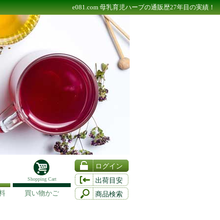
e081.com 母乳育児ハーブの通販歴27年目の実績！
ログイン
Shopping Cart
出荷目安
料
買い物かご
商品検索