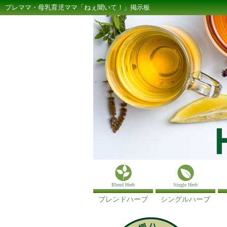
プレママ・母乳育児ママ「ねぇ聞いて！」掲示板
Blend Herb
Single Herb
ブレンドハーブ
シングルハーブ