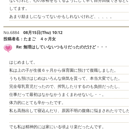
ないけれど、心の余裕をもてるようにして早く自分回復できると
してます。
あまり励ましになってないかもしれないけれど、、、、。
No.6884
08月15日(Thu) 10:12
投稿者名：
たまご ４ヶ月女
Re: 無理はしていないつもりだったのだけど・・・
はじめまして。
私は上の子が生後６ヶ月から保育園に預けて復職しました。
うちも預けはじめはいろんな病気を貰って、本当大変でした。
完全母乳育児だったので、搾乳したりするのも負担だったし、
仕事だって最初はなかなかうまくまわせないし・・。
体力的にとても辛かったです。
私も高熱出して寝込んだり、原因不明の腹痛に悩まされたりでし
でも私は精神的には家にいる頃より楽だったんです。