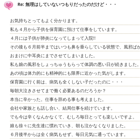
Re: 無理はしていないつもりだったのだけど・・・
お気持ちとってもよく分かります。
私も４月から子供を保育園に預けて仕事をしています。
４月には子供が肺炎になってしまって入院!!
その後も６月前半まではいつも鼻を垂らしている状態で、風邪ば
おまけに中耳炎にまでさせてしまいました。
私も娘の風邪をしょっちゅうもらって体調の悪い日が続きました
あの頃は体力的にも精神的にも限界に近かった気がします。
保育園に行く前は、病気も全くしない子だったのに・・・
毎朝大泣きさせてまで働く必要あるのだろうか？
本当に辛かった。仕事を辞める事も考えました。
会社や家族とも話し合い、結局仕事を続けています。
でも今は辛くなんかなくて、むしろ毎日とっても楽しいですよ。
娘も徐々に先生達に慣れていき、朝も泣かなくなりました。
６月後半からは全く病気もせず、毎日元気に通っています。