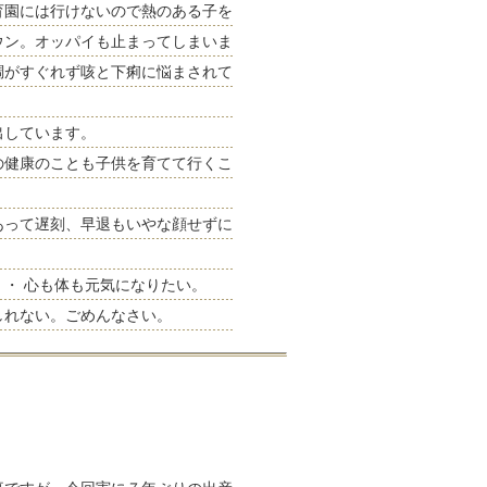
育園には行けないので熱のある子を
ウン。オッパイも止まってしまいま
調がすぐれず咳と下痢に悩まされて
出しています。
の健康のことも子供を育てて行くこ
あって遅刻、早退もいやな顔せずに
・ 心も体も元気になりたい。
しれない。ごめんなさい。