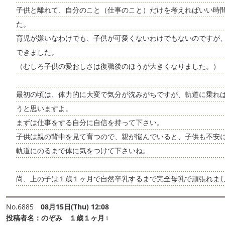
子供と離れて、自分のこと（仕事のこと）だけを考えればいい時
た。
育児が嫌いなわけでも、子供が可愛くないわけでもないのですが
できました。
（むしろ子供の愛おしさは復職後のほうが大きくなりました。）
最初の頃は、体力的に大変で気分が沈みがちですが、軌道に乗れ
うと思いますよ。
まずは仕事をする自分に自信を持って下さい。
子供は親の背中を見て育つので、親が悩んでいると、子供も不安
軌道にのるまで体に気をつけて下さいね。
尚、上の子は１歳１ヶ月で自然卒乳するまで完全母乳で頑張れま
No.6885
08月15日(Thu) 12:08
投稿者名：
のぞみ １歳１ヶ月♀