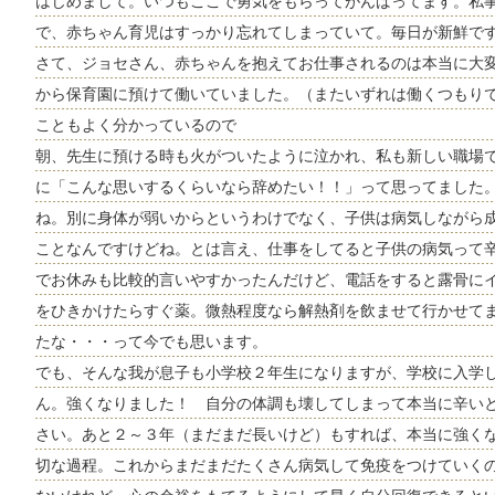
はじめまして。いつもここで勇気をもらってがんばってます。私
で、赤ちゃん育児はすっかり忘れてしまっていて。毎日が新鮮で
さて、ジョセさん、赤ちゃんを抱えてお仕事されるのは本当に大
から保育園に預けて働いていました。（またいずれは働くつもり
こともよく分かっているので
朝、先生に預ける時も火がついたように泣かれ、私も新しい職場
に「こんな思いするくらいなら辞めたい！！」って思ってました
ね。別に身体が弱いからというわけでなく、子供は病気しながら
ことなんですけどね。とは言え、仕事をしてると子供の病気って
でお休みも比較的言いやすかったんだけど、電話をすると露骨に
をひきかけたらすぐ薬。微熱程度なら解熱剤を飲ませて行かせて
たな・・・って今でも思います。
でも、そんな我が息子も小学校２年生になりますが、学校に入学
ん。強くなりました！ 自分の体調も壊してしまって本当に辛い
さい。あと２～３年（まだまだ長いけど）もすれば、本当に強く
切な過程。これからまだまだたくさん病気して免疫をつけていく