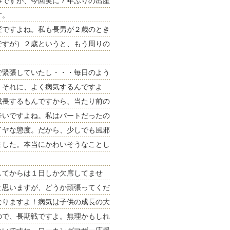
事ですが、今回実に７年ぶりの出産
す。
変ですよね。私も長男が２歳のとき
ですが）２歳というと、もう周りの
で緊張していたし・・・毎日のよう
。それに、よく病気するんですよ
成長するもんですから、当たり前の
辛いですよね。私はパートだったの
イヤな態度。だから、少しでも風邪
ました。本当にかわいそうなことし
してからは１日しか欠席してませ
と思いますが、どうか頑張ってくだ
なりますよ！病気は子供の成長の大
ので、長期戦ですよ。無理かもしれ