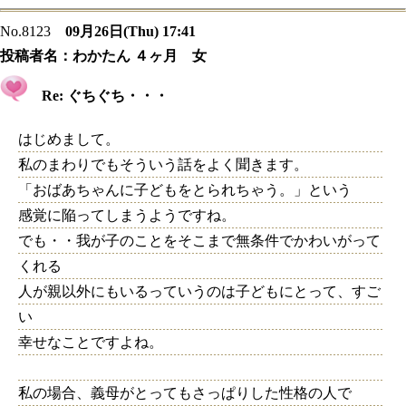
No.8123
09月26日(Thu) 17:41
投稿者名：
わかたん ４ヶ月 女
Re: ぐちぐち・・・
はじめまして。
私のまわりでもそういう話をよく聞きます。
「おばあちゃんに子どもをとられちゃう。」という
感覚に陥ってしまうようですね。
でも・・我が子のことをそこまで無条件でかわいがって
くれる
人が親以外にもいるっていうのは子どもにとって、すご
い
幸せなことですよね。
私の場合、義母がとってもさっぱりした性格の人で