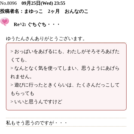
No.8096
09月25日(Wed) 23:55
投稿者名：
まゆっこ 2ヶ月 おんなのこ
Re^2: ぐちぐち・・・
ゆうたんさんありがとうございます。
> おっぱいをあげるにも、わたしがそろそろあげた
くても、
> なんとなく気を使ってしまい、思うようにあげら
れません。
> 遊びに行ったときくらいは、たくさんだっこして
もらっても
> いいと思うんですけど
私もそう思うのですが・・・