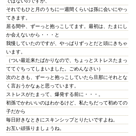
ではないのですが、
それでもひと月のうちに一週間くらいは孫に会いにやっ
てきます。
居る間中、ずーっと抱っこしてます。最初は、たまにし
か会えないから・・・と
我慢していたのですが、やっぱりずっとだと頭にきちゃ
います。
（つい最近来たばかりなので、ちょっとストレスたまっ
ててぐちってしまいました。ごめんなさい）
次のときも、ずーっと抱っこしていたら旦那にそれとな
く言おうかなぁと思っています。
ストレスがたまって、爆発する前に・・・。
初孫でかわいいのはわかるけど、私たちだって初めての
子だから
毎日好きなときにスキンシップとりたいですよね。
お互い頑張りましょうね。