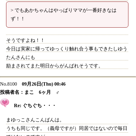
> でもあかちゃんはやっぱりママが一番好きなは
ず！！
そうですよね！！
今日は実家に帰ってゆっくり触れ合う事もできたしゆう
たんさんにも
励まされてまた明日からがんばれそうです。
No.8100
09月26日(Thu) 00:46
投稿者名：
まこ 6ヶ月 ♂
Re: ぐちぐち・・・
まゆっこさんこんばんは。
うちも同じです。（義母ですが）同居ではないので毎日