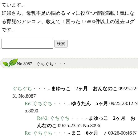
ています。
妊婦さん、母乳不足の悩めるママに役立つ情報満載！気にな
る育児のアレコレ、教えて！困った！6800件以上の過去ログ
です。
No.8087 ぐちぐち・・・
ぐちぐち・・・
-
まゆっこ 2ヶ月 おんなのこ
09/25-22:
31 No.8087
Re: ぐちぐち・・・
-
ゆうたん 5ヶ月
09/25-23:12 N
o.8090
Re^2: ぐちぐち・・・
-
まゆっこ 2ヶ月 お
んなのこ
09/25-23:55 No.8096
Re: ぐちぐち・・・
-
まこ 6ヶ月 ♂
09/26-00:46 N