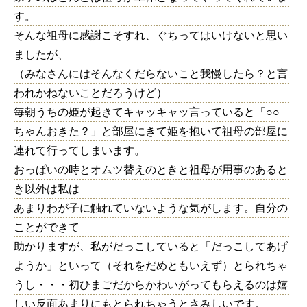
す。
そんな祖母に感謝こそすれ、ぐちってはいけないと思い
ましたが、
（みなさんにはそんなくだらないこと我慢したら？と言
われかねないことだろうけど）
毎朝うちの姫が起きてキャッキャッ言っていると「○○
ちゃんおきた？」と部屋にきて姫を抱いて祖母の部屋に
連れて行ってしまいます。
おっぱいの時とオムツ替えのときと祖母が用事のあると
き以外は私は
あまりわが子に触れていないような気がします。自分の
ことができて
助かりますが、私がだっこしていると「だっこしてあげ
ようか」といって（それをだめともいえず）とられちゃ
うし・・・初ひまごだからかわいがってもらえるのは嬉
しい反面あまりにもとられちゃうとさみしいです。