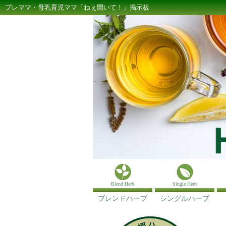
プレママ・母乳育児ママ「ねぇ聞いて！」掲示板
Blend Herb
Single Herb
ブレンドハーブ
シングルハーブ