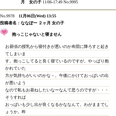
月 女の子
11/06-17:49 No.9995
No.9978
11月06日(Wed) 13:55
投稿者名：
ななぽー ２ヶ月 女の子
抱っこじゃないと寝ません
お昼頃の授乳から寝付きが悪いのか布団に降ろすと起き
てしまいま
す。抱っこしてると良く寝ているのですが。やっぱり抱
かれていた
方が気持ちがいいのかな－。午後にかけておっぱいの出
が悪いよう
なので私もお昼ねしたいなーなんて思うのですが・・・
そうすれば
おっぱいも少し出が良くなるかななんて。わがままでし
ょうか。昨