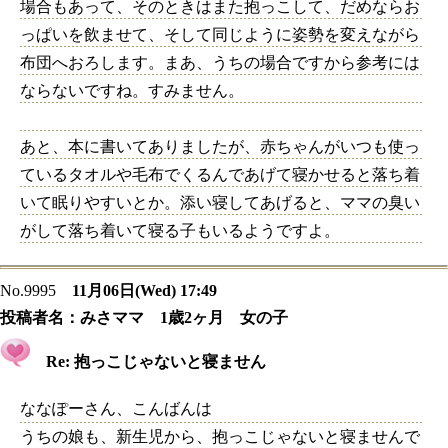
場合もあって、そのときはまた抱っこして、だめならお
っぱいを飲ませて、そして同じように姿勢を変えながら
布団へおろします。まあ、うちの場合ですから参考には
ならないですね。すみません。
あと、本に書いてありましたが、赤ちゃんがいつも使っ
ているタオルや毛布でくるんであげて寝かせると落ち着
いて眠りやすいとか。添い寝してあげると、ママの臭い
がして落ち着いて寝る子もいるようですよ。
No.9995
11月06日(Wed) 17:49
投稿者名：
みさママ 1歳2ヶ月 女の子
Re: 抱っこじゃないと寝ません
ななぽーさん、こんばんは
うちの娘も、新生児から、抱っこじゃないと寝ませんで