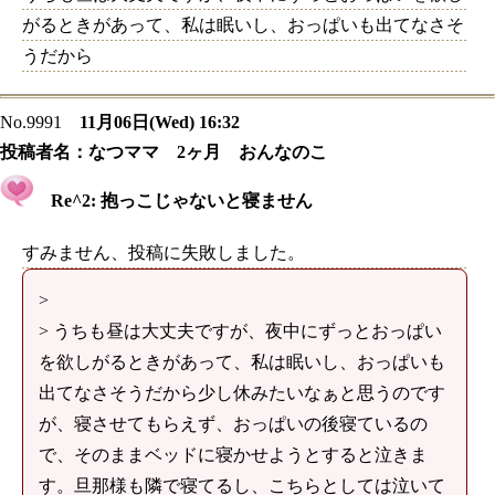
がるときがあって、私は眠いし、おっぱいも出てなさそ
うだから
No.9991
11月06日(Wed) 16:32
投稿者名：
なつママ 2ヶ月 おんなのこ
Re^2: 抱っこじゃないと寝ません
すみません、投稿に失敗しました。
>
> うちも昼は大丈夫ですが、夜中にずっとおっぱい
を欲しがるときがあって、私は眠いし、おっぱいも
出てなさそうだから少し休みたいなぁと思うのです
が、寝させてもらえず、おっぱいの後寝ているの
で、そのままベッドに寝かせようとすると泣きま
す。旦那様も隣で寝てるし、こちらとしては泣いて