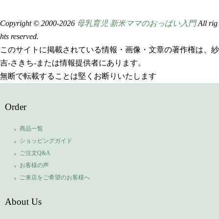
Copyright © 2000-
2026
母乳育児 新米ママのおっぱい入門
All rig
hts reserved.
このサイトに掲載されている情報・画像・文章の著作権は、紗
吉-さきち-または情報提供者にあります。
無断で転載することは堅くお断りいたします
Order
商品一覧
ショッピングガイド
ご注文Q&A
お客様の声
ご来店をご希望のお客様へ
About Us