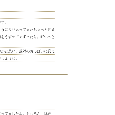
です。
ように反り返ってまたちょっと咥え
顔をうずめてぐずったり。眠いのと
のかと思い、反対のおっぱいに変え
でしょうね。
言ってましたよ。もちろん、緑色