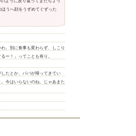
いのように反り返ってまたちょっ
のほうへ顔をうずめてぐずった
いわ。別に食事も変わらず、しこり
するー！」ってことも有り。
がしたとか、パパが帰ってきてい
ま。今はいらないのね、じゃあまた