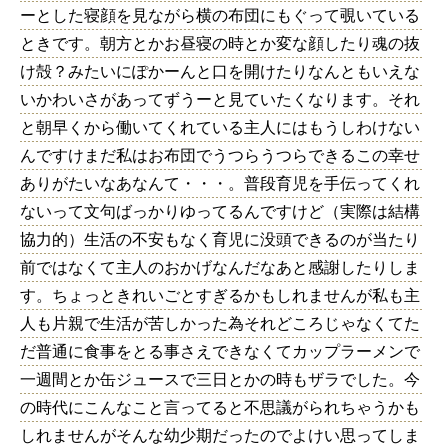
ーとした寝顔を見ながら横の布団にもぐって覗いている
ときです。朝方とかお昼寝の時とか変な顔したり魂の抜
け殻？みたいにぽかーんと口を開けたりなんともいえな
いかわいさがあってずうーと見ていたくなります。それ
と朝早くから働いてくれている主人にはもうしわけない
んですけまだ私はお布団でうつらうつらできるこの幸せ
ありがたいなあなんて・・・。普段育児を手伝ってくれ
ないって文句ばっかりゆってるんですけど（実際は結構
協力的）生活の不安もなく育児に没頭できるのが当たり
前ではなくて主人のおかげなんだなあと感謝したりしま
す。ちょっときれいごとすぎるかもしれませんが私も主
人も片親で生活が苦しかった為それどころじゃなくてた
だ普通に食事をとる事さえできなくてカップラーメンで
一週間とか缶ジュースで三日とかの時もザラでした。今
の時代にこんなこと言ってると不思議がられちゃうかも
しれませんがそんな幼少期だったのでよけい思ってしま