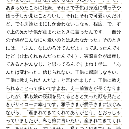
あきらめたころに妊娠。それまで子供は身近に甥っ子や
姪っ子しか見たことないし、それはそれで可愛いんだけ
ど、でも所詮たまにしか会わないしなぁ、程度。で、す
ぐ上の兄が子供が産まれたときに言ったんです。「自分
の子供がこんなに可愛いのとは思わなかった」そのとき
には、「ふん、なにのろけてんだよ」って思ったんです
けど（ひねくれもんだったんです）、実際自分が出産し
てみるとおんなじこと思ってるんですよね！母に、「あ
んたは変わった。信じられない。子供に感謝しなさい。
子供に教えられたんだよ」と言われました。子供に教え
られることって多いですよね。えー前置きが長くなりま
したが、私も娘の寝顔を見てるときと笑った顔を見たと
きがサイコーに幸せです。雅子さまが愛子さまに涙ぐみ
ながら、「産まれてきてくれてありがとう」とおっしゃ
っていましたが、私も娘に言いたい。産まれてきてくれ
て、ありがとう。すいません、私もつぶやきでした。読