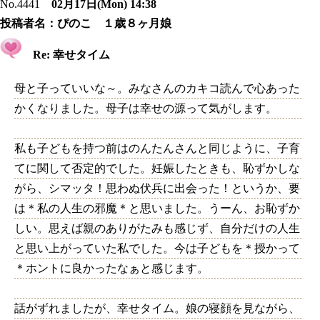
No.4441
02月17日(Mon) 14:38
投稿者名：
ぴのこ １歳８ヶ月娘
Re: 幸せタイム
母と子っていいな～。みなさんのカキコ読んで心あった
かくなりました。母子は幸せの源って気がします。
私も子どもを持つ前はのんたんさんと同じように、子育
てに関して否定的でした。妊娠したときも、恥ずかしな
がら、シマッタ！思わぬ伏兵に出会った！というか、要
は＊私の人生の邪魔＊と思いました。うーん、お恥ずか
しい。思えば親のありがたみも感じず、自分だけの人生
と思い上がっていた私でした。今は子どもを＊授かって
＊ホントに良かったなぁと感じます。
話がずれましたが、幸せタイム。娘の寝顔を見ながら、