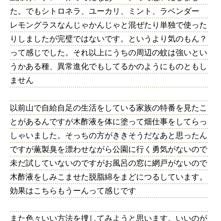
た。でもシトロネラ、ユーカリ、ミント、ラベンダー
レモングラスなんじゃかんじゃと混ぜたり単独で使った
りしましたが完璧ではないです。というより気のもん？
って感じでした。それ以上にうちの周辺の蚊は強いとい
うかある種、異常進化でもしてるかのようにものともし
ません
以前山で自給自足の生活をしている家族の特番を見たこ
とがあるんですが木酢液を体に塗って畑仕事をしてらっ
しゃいました。そっちの方がききそうだなあと思ったん
ですが薫製臭を漂わせながら公園に行く勇気がないので
未だ試していないのですがお風呂の窓に網戸がないので
木酢液をしみこませた脱脂綿をまどにつるしています。
効果はこちらもうーんって感じです
また色々いい方法を捜してみようと思います。いいのが