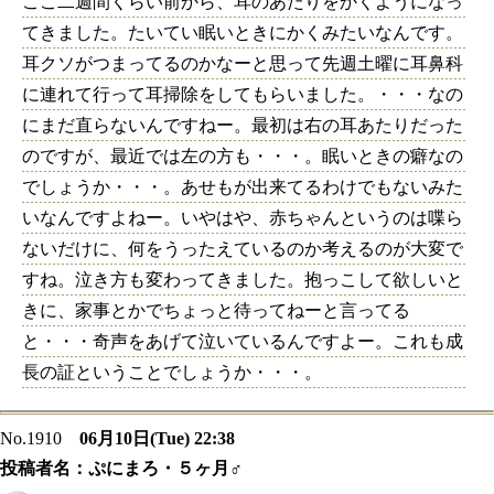
ここ二週間くらい前から、耳のあたりをかくようになっ
てきました。たいてい眠いときにかくみたいなんです。
耳クソがつまってるのかなーと思って先週土曜に耳鼻科
に連れて行って耳掃除をしてもらいました。・・・なの
にまだ直らないんですねー。最初は右の耳あたりだった
のですが、最近では左の方も・・・。眠いときの癖なの
でしょうか・・・。あせもが出来てるわけでもないみた
いなんですよねー。いやはや、赤ちゃんというのは喋ら
ないだけに、何をうったえているのか考えるのが大変で
すね。泣き方も変わってきました。抱っこして欲しいと
きに、家事とかでちょっと待ってねーと言ってる
と・・・奇声をあげて泣いているんですよー。これも成
長の証ということでしょうか・・・。
No.1910
06月10日(Tue) 22:38
投稿者名：
ぷにまろ・５ヶ月♂