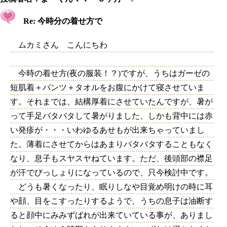
Re: 今時分の着せ方で
ムカミさん こんにちわ
今時の着せ方(夜の服装！？)ですが、うちはガーゼの
短肌着＋パンツ＋タオルをお腹にかけて寝させていま
す。それまでは、結構厚着にさせていたんですが、暑が
って手足バタバタして暑がりました、しかも背中には赤
い発疹が・・・いわゆるあせもが出来ちゃっていまし
た。薄着にさせてからはあまりバタバタすることもなく
なり、息子もスヤスヤねています。ただ、後頭部の襟足
が汗でびっしょりになっているので、只今検討中です。
どうも暑くなったり、眠りしなや目覚め明けの時に耳
や顔、目をこすったりするようで、うちの息子は油断す
ると顔中にみみずばれが出来ていている事が、ありまし