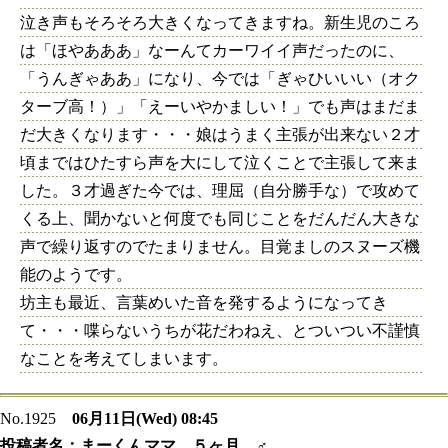
泣き声もそろそろ大きくなってきますね。新生児のころ
は「ほやあああ」なーんてカーワイイ声だったのに、
「うんぎゃああ」になり、今では「ぎゃひいいい（オク
ターブ高！）」「えーいやかましい！」でも声はまだま
だ大きくなります・・・娘はうまく主張が出来ない２才
頃まではひたすら声を大にして泣くことで主張して来ま
した。３才過ぎた今では、理屈（自分勝手な）で攻めて
くる上、聞かないと何度でも同じことをだんだん大きな
声で繰り返すのでたまりません。目覚ましのスヌーズ機
能のようです。
坊主も最近、言葉めいた音を発するようになってき
て・・・喋らないうちが花だわねえ、とついつい不謹慎
なことを考えてしまいます。
No.1925
06月11日(Wed) 08:45
投稿者名：
まーくんママ ５ヶ月 ♂