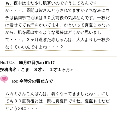
も、夜中はまだ少し肌寒いのでそうしてるんです
が・・・。昼間は皆さんどうされてますか？ちなみにウ
チは福岡県で近頃は３０度前後の気温なんです。一枚だ
け着せてても汗をかいてます。かといって真夏じゃない
から、肌を露出するような服装はどうかと思いまし
て・・・。３ヶ月過ぎた赤ちゃんは、大人よりも一枚少
なくていいんですよね・・・？
No.1748
06月07日(Sat) 01:17
投稿者名：
こま ３才♀ １才１ヶ月♂
Re: 今時分の着せ方で
ムカミさんこんばんは。暑くなってきましたね～。にし
ても３０度前後とは！既に真夏日ですね。夏至もまだだ
というのに・・・