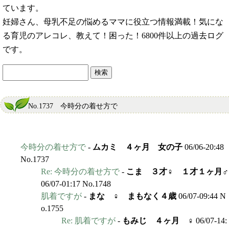
ています。
妊婦さん、母乳不足の悩めるママに役立つ情報満載！気にな
る育児のアレコレ、教えて！困った！6800件以上の過去ログ
です。
No.1737 今時分の着せ方で
今時分の着せ方で
-
ムカミ ４ヶ月 女の子
06/06-20:48
No.1737
Re: 今時分の着せ方で
-
こま ３才♀ １才１ヶ月♂
06/07-01:17 No.1748
肌着ですが
-
まな ♀ まもなく４歳
06/07-09:44 N
o.1755
Re: 肌着ですが
-
もみじ ４ヶ月 ♀
06/07-14: