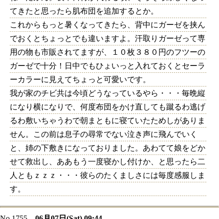
てきたと思ったら肌布団を追加するとか。
これからもっと暑くなってきたら、背中にガーゼを挟ん
でおくとちょっとでも違いますよ。汗取りガーゼって専
用の物も市販されてますが、１０枚３８０円のフツーの
ガーゼで十分！日中でもひょいっと入れておくとセーラ
ーカラーに見えてちょっと可愛いです。
我が家のチビ共は今頃どうなっているやら・・・毎晩縦
になり横になりで、何度布団をかけ直しても蹴るわ逃げ
るわ敷いちゃうわで朝まともに寝ていたためしがありま
せん。この前は息子の尋常でない泣き声に飛んでいく
と、姉の下敷きになっておりました。あわてて娘をどか
せて救出し、ああもう一度寝かし付けか、と思ったら二
人ともｚｚｚ・・・彼らのたくましさには毎度感服しま
す。
No.1755
06月07日(Sat) 09:44