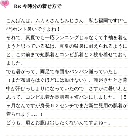
Re: 今時分の着せ方で
こんばんは。ムカミさんもみじさん、私も福岡です(*^_
^*)ホント暑いですよね！
それで、真夏でも一応ランニングじゃなくて半袖を着せ
ようと思っている私は、真夏の猛暑に耐えられるように
と、この前まで短肌着とコンビ肌着と２枚を着せており
ました。
でも暑がって、両足で布団をバンバン蹴っていたし、
（まだ布団をはぐほどには動けない）、朝起きたとき背
中が汗びっしょりになっていたので、さすがに暑いわと
思って、コンビ肌着か長肌着＋短パンにしました。（５
ヶ月なんですが身長６２センチでまだ新生児用の肌着が
着られます…。）
どうも、肩とお腹は出したくないんですよね～。