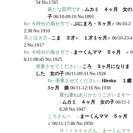
54 No.1765
新たな質問です
-
ムカミ ４ヶ月 女の
子
06/10-09:10 No.1891
Re: 今時分の着せ方で
-
ぷにまろ・５ヶ月♂
06/10-2
2:38 No.1910
耳と泣き方
-
こま ３才♀ １才１ヶ月♂
06/10-23:4
2 No.1917
Re: 今時分の着せ方で
-
まーくんママ ５ヶ月 ♂
0
6/11-08:45 No.1925
便乗させてください
-
ころ ３ヶ月になりま
した 女の子
06/11-09:33 No.1928
Re: 便乗させてください
-
Hiroko １歳
3ヶ月 娘
06/11-12:16 No.1938
重ね重ねありがとうございますー
-
ムカミ ４ヶ月 女の子
06/11-1
6:28 No.1947
ころさんへ
-
まーくんママ ５ヶ月
♂
06/11-17:46 No.1950
Ｈｉｒｏｋｏさん、まーくんママ