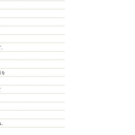
ど、
裕を
て
ね。