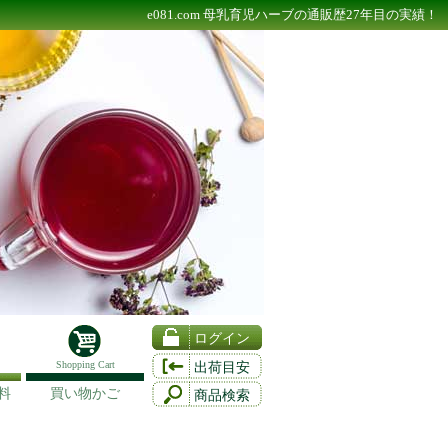
e081.com 母乳育児ハーブの通販歴27年目の実績！
ログイン
Shopping Cart
出荷目安
料
買い物かご
商品検索