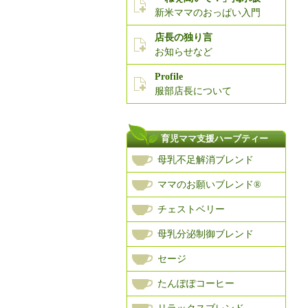
新米ママのおっぱい入門
店長の独り言
お知らせなど
Profile
服部店長について
育児ママ支援ハーブティー
母乳不足解消ブレンド
ママのお願いブレンド®
チェストベリー
母乳分泌制御ブレンド
セージ
たんぽぽコーヒー