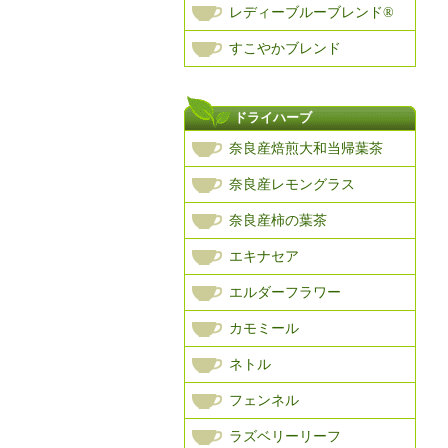
レディーブルーブレンド®
すこやかブレンド
ドライハーブ
奈良産焙煎大和当帰葉茶
奈良産レモングラス
奈良産柿の葉茶
エキナセア
エルダーフラワー
カモミール
ネトル
フェンネル
ラズベリーリーフ