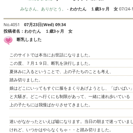
みなさん、ありがとう。
-
わかたん １歳3ヶ月 女
07/24-
No.4051
07月23日(Wed) 09:34
投稿者名：
わかたん １歳3ヶ月 女
断乳しました
このサイトでは本当にお世話になりました。
この度、７月１９日、断乳を決行しました。
夏休みに入るということで、上の子たちのことも考え、
踏み切りました。
娘はどこにいってもすぐに服をまくりあげようとし、「ぱいぱい
と大騒ぎ。どこへ行くにも制限があって、一緒に連れ歩いている
上の子たちには我慢ばかりさせてきました。
迷いがなかったといえば嘘になります。当日の朝まで迷っていま
けれど、いつかはやらなくちゃ・・と踏み切りました。