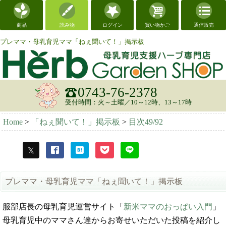
商品
読み物
ログイン
買い物かご
通信販売
プレママ・母乳育児ママ「ねぇ聞いて！」掲示板
0743-76-2378
受付時間：火～土曜／10～12時、13～17時
Home
>
「ねぇ聞いて！」掲示板
>
目次49/92
プレママ・母乳育児ママ「ねぇ聞いて！」掲示板
服部店長の母乳育児運営サイト「
新米ママのおっぱい入門
」
母乳育児中のママさん達からお寄せいただいた投稿を紹介し