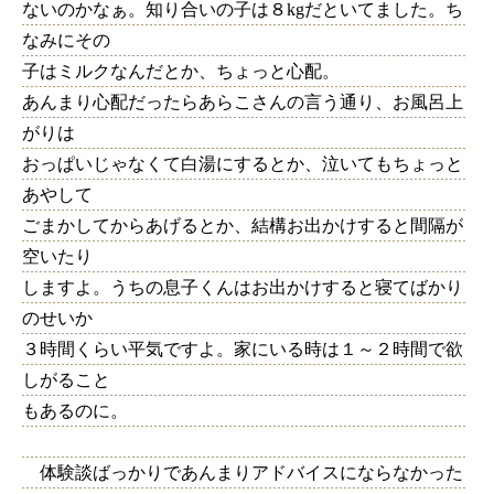
ないのかなぁ。知り合いの子は８kgだといてました。ち
なみにその
子はミルクなんだとか、ちょっと心配。
あんまり心配だったらあらこさんの言う通り、お風呂上
がりは
おっぱいじゃなくて白湯にするとか、泣いてもちょっと
あやして
ごまかしてからあげるとか、結構お出かけすると間隔が
空いたり
しますよ。うちの息子くんはお出かけすると寝てばかり
のせいか
３時間くらい平気ですよ。家にいる時は１～２時間で欲
しがること
もあるのに。
体験談ばっかりであんまりアドバイスにならなかった