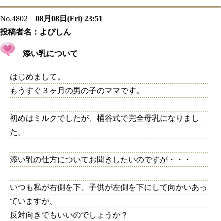
No.4802
08月08日(Fri) 23:51
投稿者名：
よぴしん
添い乳について
はじめまして。
もうすぐ３ヶ月の男の子のママです。
初めはミルクでしたが、桶谷式で完全母乳になりまし
た。
添い乳の仕方についてお聞きしたいのですが・・・
いつも私が右側を下、子供が左側を下にして向かいあっ
ていますが、
反対向きでもいいのでしょうか？