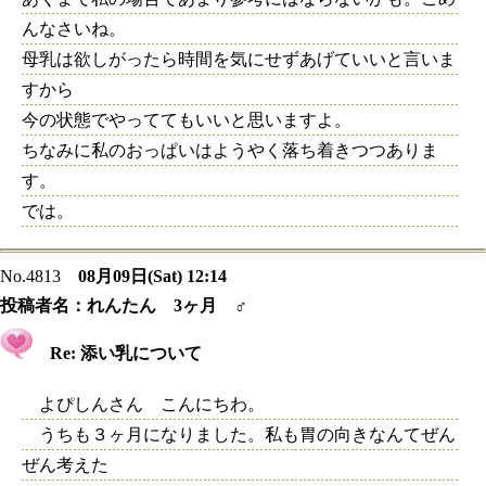
んなさいね。
母乳は欲しがったら時間を気にせずあげていいと言いま
すから
今の状態でやっててもいいと思いますよ。
ちなみに私のおっぱいはようやく落ち着きつつありま
す。
では。
No.4813
08月09日(Sat) 12:14
投稿者名：
れんたん 3ヶ月 ♂
Re: 添い乳について
よぴしんさん こんにちわ。
うちも３ヶ月になりました。私も胃の向きなんてぜん
ぜん考えた