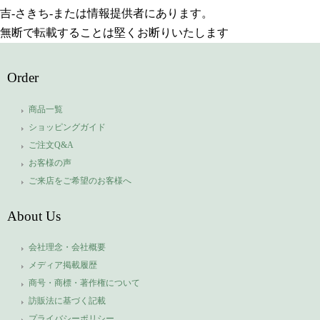
吉-さきち-または情報提供者にあります。
無断で転載することは堅くお断りいたします
Order
商品一覧
ショッピングガイド
ご注文Q&A
お客様の声
ご来店をご希望のお客様へ
About Us
会社理念・会社概要
メディア掲載履歴
商号・商標・著作権について
訪販法に基づく記載
プライバシーポリシー