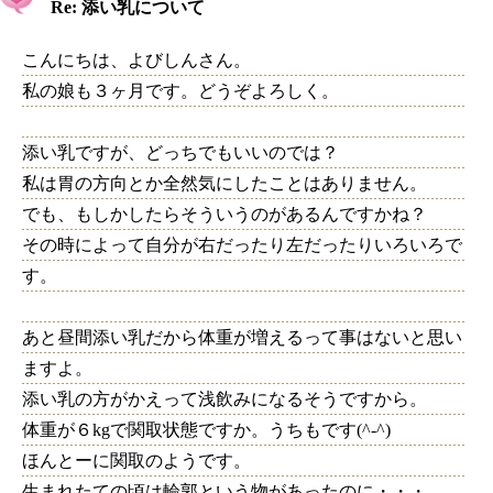
Re: 添い乳について
こんにちは、よびしんさん。
私の娘も３ヶ月です。どうぞよろしく。
添い乳ですが、どっちでもいいのでは？
私は胃の方向とか全然気にしたことはありません。
でも、もしかしたらそういうのがあるんですかね？
その時によって自分が右だったり左だったりいろいろで
す。
あと昼間添い乳だから体重が増えるって事はないと思い
ますよ。
添い乳の方がかえって浅飲みになるそうですから。
体重が６kgで関取状態ですか。うちもです(^-^)
ほんとーに関取のようです。
生まれたての頃は輪郭という物があったのに・・・