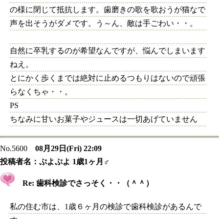
の様に閉じて抵抗します。歯磨きの歌を歌おうが猫なで
声を出そうがダメです。う～ん、敵は手ごわい・・。
自然に卒乳するのが希望なんですが、悩んでしまいます
ねえ。
とにかく歩くまでは絶対に止めるつもりはないので頑張
らなくちゃ・・。
PS
ちなみに甘いお菓子やジュースは一切あげていません
No.5600
08月29日(Fri) 22:09
投稿者名：
ぷよぷよ 1歳1ヶ月♂
Re: 歯科検診でさっそく・・（＾＾）
私の住む市は、1歳６ヶ月の検診で歯科検診があるんで