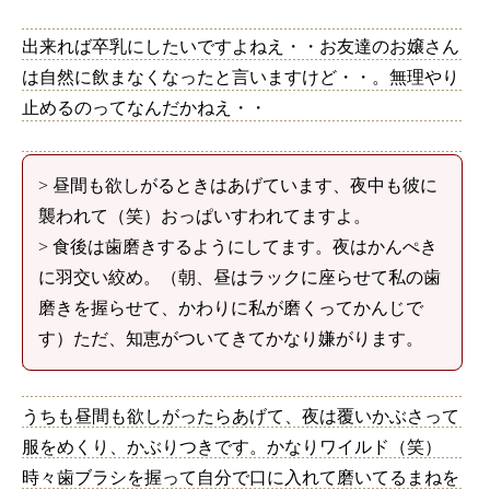
出来れば卒乳にしたいですよねえ・・お友達のお嬢さん
は自然に飲まなくなったと言いますけど・・。無理やり
止めるのってなんだかねえ・・
> 昼間も欲しがるときはあげています、夜中も彼に
襲われて（笑）おっぱいすわれてますよ。
> 食後は歯磨きするようにしてます。夜はかんぺき
に羽交い絞め。（朝、昼はラックに座らせて私の歯
磨きを握らせて、かわりに私が磨くってかんじで
す）ただ、知恵がついてきてかなり嫌がります。
うちも昼間も欲しがったらあげて、夜は覆いかぶさって
服をめくり、かぶりつきです。かなりワイルド（笑）
時々歯ブラシを握って自分で口に入れて磨いてるまねを