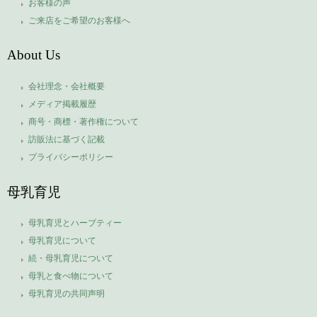
お客様の声
ご来店をご希望のお客様へ
About Us
会社理念・会社概要
メディア掲載履歴
商号・商標・著作権について
訪販法に基づく記載
プライバシーポリシー
母乳育児
母乳育児とハーブティー
母乳育児について
続・母乳育児について
母乳と食べ物について
母乳育児の共同声明