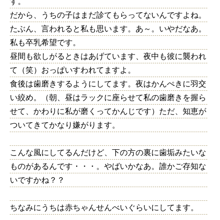
す。
だから、うちの子はまだ診てもらってないんですよね。
たぶん、言われると私も思います。あ～。いやだなあ。
私も卒乳希望です。
昼間も欲しがるときはあげています、夜中も彼に襲われ
て（笑）おっぱいすわれてますよ。
食後は歯磨きするようにしてます。夜はかんぺきに羽交
い絞め。（朝、昼はラックに座らせて私の歯磨きを握ら
せて、かわりに私が磨くってかんじです）ただ、知恵が
ついてきてかなり嫌がります。
こんな風にしてるんだけど、下の方の裏に歯垢みたいな
ものがあるんです・・・。やばいかなあ。誰かご存知な
いですかね？？
ちなみにうちは赤ちゃんせんべいぐらいにしてます。