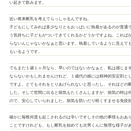
い起きて飲みます。
近い将来断乳を考えてらっしゃるんですね。
子どもにしてみれば多少なりともおっぱいに執着があるのが普通
う気持ちに子どもがついてきてくれるかどうかですよね。これば
らないんじゃないかなぁと思います。執着しているように見えて
もいるようです。
でもまだ１歳１ヶ月なら、早いのではないかなぁと、私は感じま
ならないかもしれませんけれど、１歳代の娘には精神的安定剤と
ですよ。とてもそれをとりあげられないと思ったし、それほどの
した。そして世間に出ると病気もたくさんしますが、病気の時は
ので、安心していられました。病気を防いだり軽くすませる免疫
確かに毎晩何度も起こされるのは辛いですしその他の事情もおあ
ことですけれども、もし断乳を始めても次男くんに無理な様子が