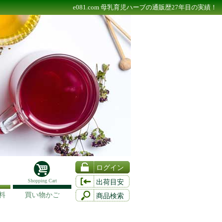
e081.com 母乳育児ハーブの通販歴27年目の実績！
ログイン
Shopping Cart
出荷目安
料
買い物かご
商品検索