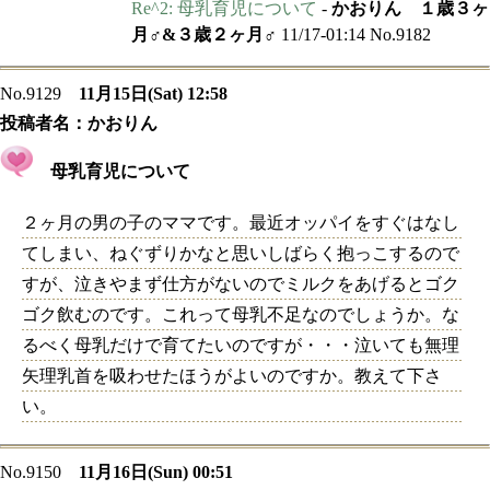
Re^2: 母乳育児について
-
かおりん １歳３ヶ
月♂&３歳２ヶ月♂
11/17-01:14 No.9182
No.9129
11月15日(Sat) 12:58
投稿者名：
かおりん
母乳育児について
２ヶ月の男の子のママです。最近オッパイをすぐはなし
てしまい、ねぐずりかなと思いしばらく抱っこするので
すが、泣きやまず仕方がないのでミルクをあげるとゴク
ゴク飲むのです。これって母乳不足なのでしょうか。な
るべく母乳だけで育てたいのですが・・・泣いても無理
矢理乳首を吸わせたほうがよいのですか。教えて下さ
い。
No.9150
11月16日(Sun) 00:51