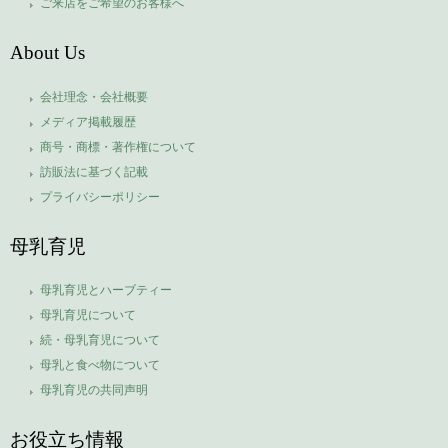
ご来店をご希望のお客様へ
About Us
会社理念・会社概要
メディア掲載履歴
商号・商標・著作権について
訪販法に基づく記載
プライバシーポリシー
母乳育児
母乳育児とハーブティー
母乳育児について
続・母乳育児について
母乳と食べ物について
母乳育児の共同声明
お役立ち情報