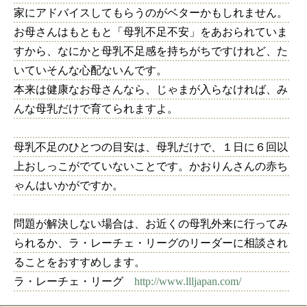
家にアドバイスしてもらうのがベターかもしれません。
お母さんはもともと「母乳不足不安」をあおられていま
すから、なにかと母乳不足感を持ちがちですけれど、た
いていそんな心配ないんです。
本来は健康なお母さんなら、じゃまが入らなければ、み
んな母乳だけで育てられますよ。
母乳不足のひとつの目安は、母乳だけで、１日に６回以
上おしっこがでていないことです。かおりんさんの赤ち
ゃんはいかがですか。
問題が解決しない場合は、お近くの母乳外来に行ってみ
られるか、ラ・レーチェ・リーグのリーダーに相談され
ることをおすすめします。
ラ・レーチェ・リーグ
http://www.llljapan.com/