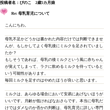
投稿者名：
ぴのこ 2歳5カ月娘
Re: 母乳育児について
こんにちわ。
母乳不足かどうかは書かれた内容だけでは判断できませ
んが、もしかしてよく母乳後にミルクを足されていまし
たか？
もしそうであれば、母乳の後ミルクという風に赤ちゃん
が覚えてしまって、ラクに飲めるミルクを待っていると
いう可能性があります。
毎回ミルクを足すのはやめたほうが良いと思います。
ミルクは、あらゆる場合において安易にあげないほうが
いいです。月齢が低ければなおさらです。本当に母乳だ
けではダメなのか否かの判断は、母乳育児に詳しい専門