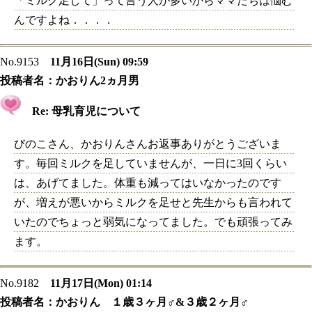
「ミルク足して」って言う人が多いからママたちは悩む
んですよね．．．．
No.9153
11月16日(Sun) 09:59
投稿者名：
かおりん2ヵ月男
Re: 母乳育児について
びのこさん、かおりんさんお返事ありがとうございま
す。毎回ミルクを足していませんが、一日に3回くらい
は、あげてました。体重も減ってはいなかったのです
が、増えが悪いからミルクを足せと先生からも言われて
いたのでちょっと弱気になってました。でも頑張ってみ
ます。
No.9182
11月17日(Mon) 01:14
投稿者名：
かおりん １歳３ヶ月♂&３歳２ヶ月♂