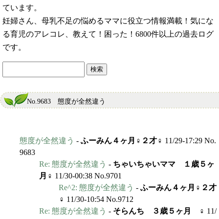
ています。
妊婦さん、母乳不足の悩めるママに役立つ情報満載！気にな
る育児のアレコレ、教えて！困った！6800件以上の過去ログ
です。
No.9683 態度が全然違う
態度が全然違う
-
ふーみん４ヶ月♀２才♀
11/29-17:29 No.
9683
Re: 態度が全然違う
-
ちゃいちゃいママ １歳５ヶ
月♀
11/30-00:38 No.9701
Re^2: 態度が全然違う
-
ふーみん４ヶ月♀２才
♀
11/30-10:54 No.9712
Re: 態度が全然違う
-
そらんち ３歳５ヶ月 ♀
11/