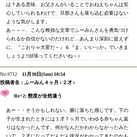
は？ある意味、お父さんがいることでおねえちゃんは安
心していられるわけで、旦那さんも落ち込む必要はない
ような気がします。
あ～～～、こんな稚拙な文章でふーみんさんを勇気づけ
られるか自信がないのだけれど…あんまり深刻に捉えず
に、『こおりゃ大変だ～』＆『ま、いいっか』でいきま
しょうよ!!頑張ってくださいね～♪
No.9712
11月30日(Sun) 10:54
投稿者名：
ふーみん４ヶ月♀２才♀
Re^2: 態度が全然違う
あー・・そうかもしれない。腑に落ちた感じです。下の
子が生まれたときには１才７ヶ月でいわゆる赤ちゃん返
りはなかったんです。何がなんだかわからなかったみた
いで。２才になってだんだん状況がわかってきたのかも