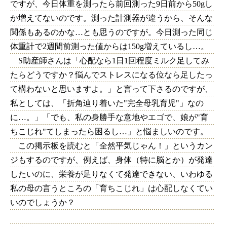
ですが、今日体重を測ったら前回測った9日前から50gし
か増えてないのです。測った計測器が違うから、そんな
関係もあるのかな…とも思うのですが。今日測った同じ
体重計で2週間前測った値からは150g増えているし…。
S助産師さんは「心配なら1日1回程度ミルク足してみ
たらどうですか？悩んでストレスになる位なら足したっ
て構わないと思いますよ。」と言って下さるのですが、
私としては、「折角辿り着いた"完全母乳育児"」なの
に…。」「でも、私の身勝手な意地やエゴで、娘が"育
ちこじれ"てしまったら困るし…」と悩ましいのです。
この掲示板を読むと「全然平気じゃん！」というカン
ジもするのですが、例えば、身体（特に脳とか）が発達
したいのに、栄養が足りなくて発達できない、いわゆる
私の母の言うところの「育ちこじれ」は心配しなくてい
いのでしょうか？