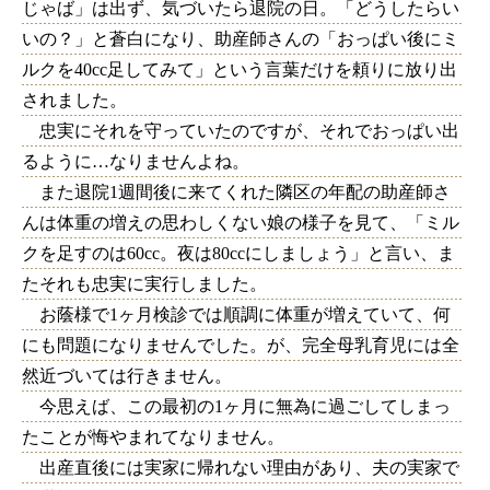
じゃば」は出ず、気づいたら退院の日。「どうしたらい
いの？」と蒼白になり、助産師さんの「おっぱい後にミ
ルクを40cc足してみて」という言葉だけを頼りに放り出
されました。
忠実にそれを守っていたのですが、それでおっぱい出
るように…なりませんよね。
また退院1週間後に来てくれた隣区の年配の助産師さ
んは体重の増えの思わしくない娘の様子を見て、「ミル
クを足すのは60cc。夜は80ccにしましょう」と言い、ま
たそれも忠実に実行しました。
お蔭様で1ヶ月検診では順調に体重が増えていて、何
にも問題になりませんでした。が、完全母乳育児には全
然近づいては行きません。
今思えば、この最初の1ヶ月に無為に過ごしてしまっ
たことが悔やまれてなりません。
出産直後には実家に帰れない理由があり、夫の実家で