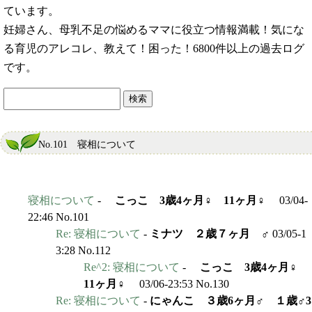
ています。
妊婦さん、母乳不足の悩めるママに役立つ情報満載！気にな
る育児のアレコレ、教えて！困った！6800件以上の過去ログ
です。
No.101 寝相について
寝相について
-
こっこ 3歳4ヶ月♀ 11ヶ月♀
03/04-
22:46 No.101
Re: 寝相について
-
ミナツ ２歳７ヶ月 ♂
03/05-1
3:28 No.112
Re^2: 寝相について
-
こっこ 3歳4ヶ月♀
11ヶ月♀
03/06-23:53 No.130
Re: 寝相について
-
にゃんこ ３歳6ヶ月♂ １歳♂3