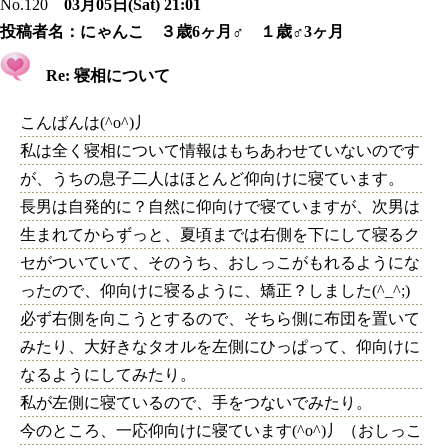
No.120
03月05日(Sat) 21:01
投稿者名：
にゃんこ ３歳6ヶ月♂ １歳♂3ヶ月
Re: 寝相について
こんばんは(^o^)丿
私は全く寝相について情報はもちあわせていないのです
が、うちの息子二人はほとんど仰向けに寝ています。
長男は自発的に？自然に仰向けで寝ていますが、次男は
生まれてからずっと、夏頃までは右側を下にして寝るク
セがついていて、そのうち、おしっこがもれるようにな
ったので、仰向けに寝るように、矯正？しました(^_^;)
必ず右側を向こうとするので、そちら側に布団を置いて
みたり、大好きなタオルを左側にひっぱって、仰向けに
なるようにしてみたり。
私が左側に寝ているので、手をつないでみたり。
今のところ、一応仰向けに寝ています(^o^)丿（おしっこ