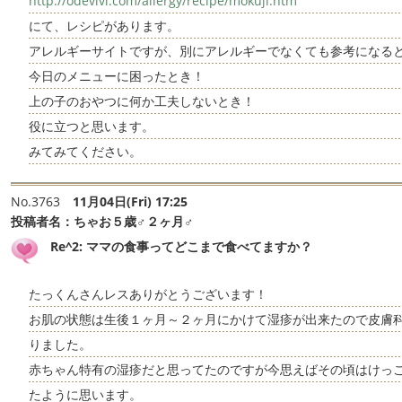
http://odevivi.com/allergy/recipe/mokuji.htm
にて、レシピがあります。
アレルギーサイトですが、別にアレルギーでなくても参考になる
今日のメニューに困ったとき！
上の子のおやつに何か工夫しないとき！
役に立つと思います。
みてみてください。
No.3763
11月04日(Fri) 17:25
投稿者名：
ちゃお５歳♂２ヶ月♂
Re^2: ママの食事ってどこまで食べてますか？
たっくんさんレスありがとうございます！
お肌の状態は生後１ヶ月～２ヶ月にかけて湿疹が出来たので皮膚
りました。
赤ちゃん特有の湿疹だと思ってたのですが今思えばその頃はけっ
たように思います。