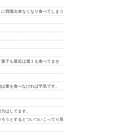
）
まに我慢出来なくなり食べてしまう
ク菓子も最近は週１も食べてませ
物は量を食べなければ平気です。
努力はしてます。
作ろうとするとついついこってり系