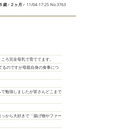
５歳♂２ヶ月♂
11/04-17:25 No.3763
ところ完全母乳で育ててます。
てるのですが母親自身の食事につ
らで勉強しましたが皆さんどこまで
昔っから大好きで「揚げ物やファー