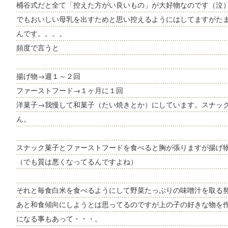
桶谷式だと全て「控えた方がい良いもの」が大好物なのです（泣
でもおいしい母乳を出すためと思い控えるようにはしてますがた
んです。。。。
頻度で言うと
揚げ物→週１～２回
ファーストフード→１ヶ月に１回
洋菓子→我慢して和菓子（たい焼きとか）にしています。スナッ
ん。
スナック菓子とファーストフードを食べると胸が張りますが揚げ
（でも質は悪くなってるんですよね）
それと毎食白米を食べるようにして野菜たっぷりの味噌汁を取る
あと和食傾向にしようとは思ってるのですが上の子の好きな物を
になる事もあって・・・。