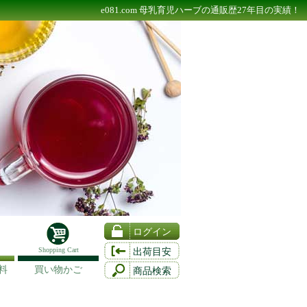
e081.com 母乳育児ハーブの通販歴27年目の実績！
ログイン
Shopping Cart
出荷目安
料
買い物かご
商品検索