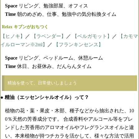
Space
リビング、勉強部屋、オフィス
Time
朝のめざめ、仕事、勉強中の気分転換タイム
Relax キブンがおちつく
【ヒノキ】
／
【ラベンダー】
／
【ベルガモット】
／
【カモマ
イルローマン※2ml】
／
【フランキンセンス】
Space
リビング、ベッドルーム、休憩ルーム
Time
休日、お昼休み、だんらんタイム
精油を使って、日常使いしましょう
● 精油（エッセンシャルオイル）って？
植物の花・葉・果皮・木部、種子などから抽出された、10
0％天然の芳香成分です。 合成香料やアルコール等をブレ
ンドした芳香用のアロマオイルやフレグランスオイルと違
い、本来植物が持つチカラを活かして、様々な方法で活用