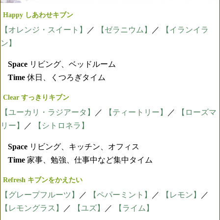
Happy しあわせキブン
【オレンジ・スイート】
／
【ゼラニウム】
／
【イランイラ
ン】
Space
リビング、ベッドルーム
Time
休日、くつろぎタイム
Clear すっきりキブン
【ユーカリ・ラジアータ】
／
【ティートリー】
／
【ローズマ
リー】
／
【シトロネラ】
Space
リビング、キッチン、オフィス
Time
家事、勉強、仕事中など集中タイム
Refresh キブンをかえたい
【グレープフルーツ】
／
【ペパーミント】
／
【レモン】
／
【レモングラス】
／
【ユズ】
／
【ライム】